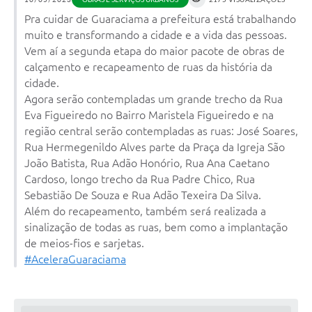
Obras
Pra cuidar de Guaraciama a prefeitura está trabalhando
muito e transformando a cidade e a vida das pessoas.
Galeria de Vídeos
Vem aí a segunda etapa do maior pacote de obras de
Projetos
calçamento e recapeamento de ruas da história da
cidade.
Contas Públicas
Agora serão contempladas um grande trecho da Rua
Eva Figueiredo no Bairro Maristela Figueiredo e na
Legislação
região central serão contempladas as ruas: José Soares,
Editais
Rua Hermegenildo Alves parte da Praça da Igreja São
João Batista, Rua Adão Honório, Rua Ana Caetano
Links
Cardoso, longo trecho da Rua Padre Chico, Rua
Sebastião De Souza e Rua Adão Texeira Da Silva.
Serviços Online
Além do recapeamento, também será realizada a
Telefones Úteis
sinalização de todas as ruas, bem como a implantação
de meios-fios e sarjetas.
Enquete
#AceleraGuaraciama
Jornal
Agenda