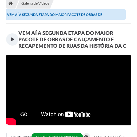
Galeria de Vídeos
Prefeitura
VEM AÍ A SEGUNDA ETAPA DO MAIOR PACOTE DE OBRAS DE
Secretarias
CALÇAMENTO E RECAPEMENTO DE...
VEM AÍ A SEGUNDA ETAPA DO MAIOR
Notícias
PACOTE DE OBRAS DE CALÇAMENTO E
Transparência
RECAPEMENTO DE RUAS DA HISTÓRIA DA C
Ouvidoria
Galeria de Fotos
Contratos
Audiências Públicas
Arquivos para Download
Carta de Serviços
Turismo
10/05/2023
OBRAS E SERVIÇOS URBANOS
2175 VISUALIZAÇÕES