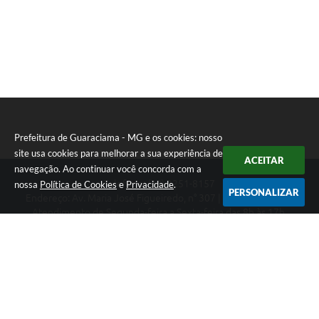
Prefeitura de Guaraciama - MG e os cookies: nosso
site usa cookies para melhorar a sua experiência de
ACEITAR
navegação. Ao continuar você concorda com a
Telefone: (38) 3251-8157
nossa
Política de Cookies
e
Privacidade
.
PERSONALIZAR
Endereço: Av. Maria José Figueiredo, n° 307 | CEP: 39397-000
Atendimento de Segunda-feira a Sexta-feira das 8h às 17h.
CNPJ: 01.612.549/0001-08
Prefeitura de Guaraciama - MG
Versão do Sistema:
3.5.3 - 19/06/2026
Portal atualizado em:
07/08/2026 16:02
Dados Abertos