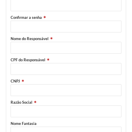
Obras
Galeria de Vídeos
Confirmar a senha
Projetos
Contas Públicas
Nome do Responsável
Legislação
CPF do Responsável
Editais
Links
CNPJ
Serviços Online
Telefones Úteis
Razão Social
Enquete
Jornal
Nome Fantasia
Agenda