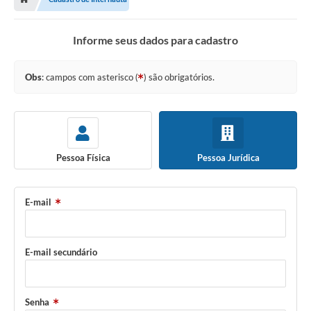
Prefeitura
Informe seus dados para cadastro
Secretarias
Notícias
Obs
: campos com asterisco (
) são obrigatórios.
Transparência
Ouvidoria
Galeria de Fotos
Pessoa Física
Pessoa Jurídica
Contratos
E-mail
Audiências Públicas
Arquivos para Download
E-mail secundário
Carta de Serviços
Turismo
Senha