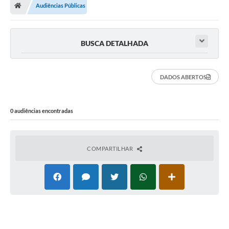
Audiências Públicas
Prefeitura
Secretarias
BUSCA DETALHADA
Notícias
Transparência
DADOS ABERTOS
Ouvidoria
0 audiências encontradas
Galeria de Fotos
Contratos
COMPARTILHAR
Audiências Públicas
Arquivos para Download
Carta de Serviços
Turismo