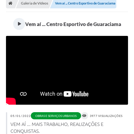
Galeria de Vídeos
Vem aí ... Centro Esportivo de Guaraciama
Prefeitura
Secretarias
Vem aí ... Centro Esportivo de Guaraciama
Notícias
Transparência
Ouvidoria
Galeria de Fotos
Contratos
Audiências Públicas
Arquivos para Download
Carta de Serviços
05/01/2022
OBRAS E SERVIÇOS URBANOS
3977 VISUALIZAÇÕES
VEM AÍ ... MAIS TRABALHO, REALIZAÇÕES E
Turismo
CONQUISTAS.