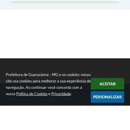
Prefeitura de Guaraciama - MG e os cookies: nosso
site usa cookies para melhorar a sua experiência de
ACEITAR
navegação. Ao continuar você concorda com a
Telefone: (38) 3251-8157
nossa
Política de Cookies
e
Privacidade
.
PERSONALIZAR
Endereço: Av. Maria José Figueiredo, n° 307 | CEP: 39397-000
Atendimento de Segunda-feira a Sexta-feira das 8h às 17h.
CNPJ: 01.612.549/0001-08
Prefeitura de Guaraciama - MG