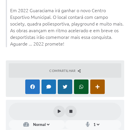
Obras
Em 2022 Guaraciama irá ganhar o novo Centro
Galeria de Vídeos
Esportivo Municipal. O local contará com campo
society, quadra poliesportiva, playground e muito mais.
Projetos
As obras avançam em ritmo acelerado e em breve os
desportistas irão comemorar mais essa conquista.
Contas Públicas
Aguarde ... 2022 promete!
Legislação
Editais
COMPARTILHAR
Links
Serviços Online
Telefones Úteis
Enquete
Jornal
Agenda