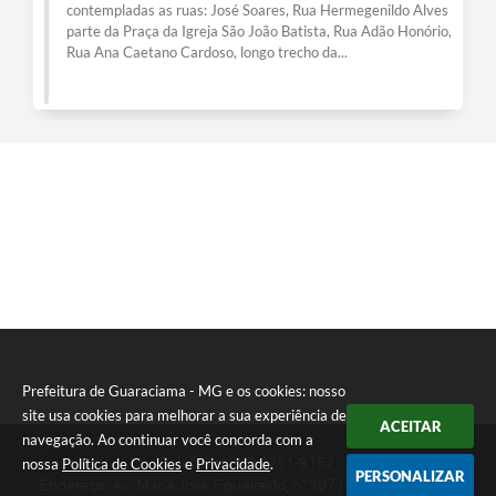
permitirá o uso de energia renovável com economia de
nildo Alves
recursos. Agora todos os prédios públicos irão usar ener
dão Honório,
solar, gerando uma redução de mais de 80% dos gastos
a...
Prefeitura de Guaraciama - MG e os cookies: nosso
site usa cookies para melhorar a sua experiência de
ACEITAR
navegação. Ao continuar você concorda com a
Telefone: (38) 3251-8157
nossa
Política de Cookies
e
Privacidade
.
PERSONALIZAR
Endereço: Av. Maria José Figueiredo, n° 307 | CEP: 39397-000