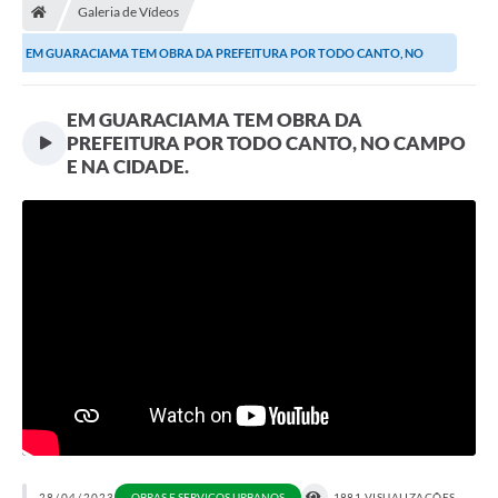
Galeria de Vídeos
Prefeitura
EM GUARACIAMA TEM OBRA DA PREFEITURA POR TODO CANTO, NO
Secretarias
CAMPO E NA CIDADE.
EM GUARACIAMA TEM OBRA DA
Notícias
PREFEITURA POR TODO CANTO, NO CAMPO
Transparência
E NA CIDADE.
Ouvidoria
Galeria de Fotos
Contratos
Audiências Públicas
Arquivos para Download
Carta de Serviços
Turismo
28/04/2023
OBRAS E SERVIÇOS URBANOS
1881 VISUALIZAÇÕES