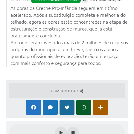
Obras
As obras da Creche Pro-Infância seguem em ritímo
acelerado. Após a substituição completa e melhoria do
Galeria de Vídeos
telhado, agora as obras estão concentradas na etapa de
Projetos
estruturação e construção de muros, que já está
praticamente concluída.
Contas Públicas
Ao todo serão investidos mais de 2 milhões de recursos
próprios do município e, em breve, tanto os alunos
Legislação
quanto profissionais de educação, terão um espaço
Editais
com mais conforto e segurança para todos.
Links
Serviços Online
COMPARTILHAR
Telefones Úteis
Enquete
Jornal
Agenda