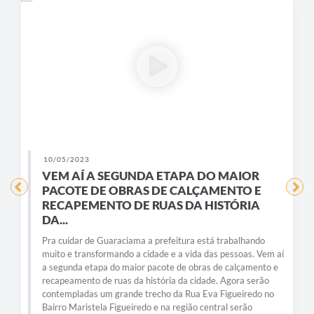
22/02/2023
IOR
EM GUARACIAMA PRÉDIOS PÚBLICOS
TO E
SERÃO ABASTECIDOS COM ENERGIA
RIA
SOLAR
EM GUARACIAMA PRÉDIOS PÚBLICOS SERÃO
ABASTECIDOS COM ENERGIA SOLAR – PROJETO
alhando
REPRESENTA MAIS DE 80% DE ECONOMIA COM
oas. Vem aí
CONTAS DE ENERGIA ELÉTRICA Depois de implantar
lçamento e
iluminação de led em 100% da cidade, agora, a Prefeitur
ra serão
está concluindo o projeto de instalação de sistema
iredo no
fotovoltaico em prédios públicos do município, o que
erão