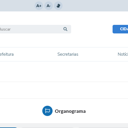
A+
A-
CI
efeitura
Secretarias
Notíc
Organograma