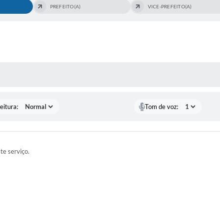
PREFEITO(A)
VICE-PREFEITO(A)
 MÍDIAS
eitura:
Tom de voz:
ste serviço.