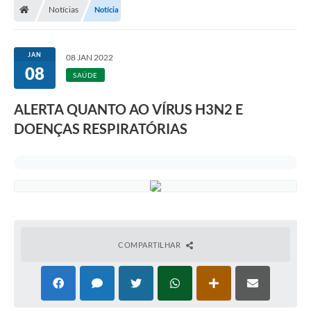
Notícias
Notícia
Prefeitura
Secretarias
JAN
08 JAN 2022
08
Notícias
SAÚDE
Transparência
ALERTA QUANTO AO VÍRUS H3N2 E
DOENÇAS RESPIRATÓRIAS
Ouvidoria
Galeria de Fotos
Contratos
Audiências Públicas
Arquivos para Download
COMPARTILHAR
Carta de Serviços
Turismo