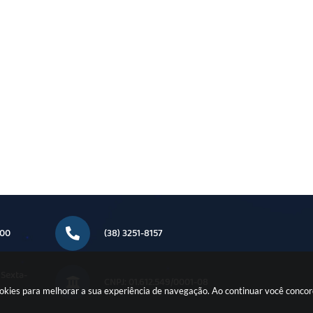
000
(38) 3251-8157
Sexta-
CNPJ: 01.612.549/0001-08
ookies para melhorar a sua experiência de navegação. Ao continuar você conc