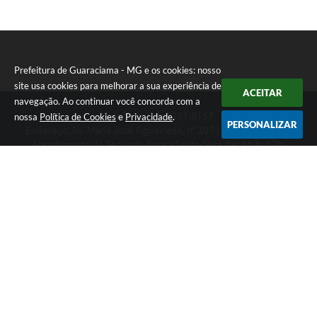
Prefeitura de Guaraciama - MG e os cookies: nosso
site usa cookies para melhorar a sua experiência de
ACEITAR
navegação. Ao continuar você concorda com a
Telefone: (38) 3251-8157
nossa
Política de Cookies
e
Privacidade
.
PERSONALIZAR
Endereço: Av. Maria José Figueiredo, n° 307 | CEP: 39397-000
Atendimento de Segunda-feira a Sexta-feira das 8h às 17h.
CNPJ: 01.612.549/0001-08
Prefeitura de Guaraciama - MG
Versão do Sistema:
3.5.3 - 19/06/2026
Portal atualizado em:
07/08/2026 16:02
Dados Abertos
Copyright Instar - 2006-2026. Todos os direitos reservados -
Instar Tecnologia