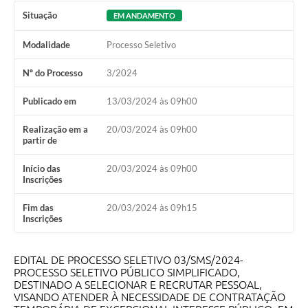
Obras
Situação
EM ANDAMENTO
Galeria de Vídeos
Modalidade
Processo Seletivo
Projetos
Nº do Processo
3/2024
Contas Públicas
Publicado em
13/03/2024 às 09h00
Legislação
Realização em a
20/03/2024 às 09h00
partir de
Editais
Início das
20/03/2024 às 09h00
Links
Inscrições
Serviços Online
Fim das
20/03/2024 às 09h15
Inscrições
Telefones Úteis
Enquete
EDITAL DE PROCESSO SELETIVO 03/SMS/2024-
PROCESSO SELETIVO PÚBLICO SIMPLIFICADO,
Jornal
DESTINADO A SELECIONAR E RECRUTAR PESSOAL,
VISANDO ATENDER À NECESSIDADE DE CONTRATAÇÃO
Agenda