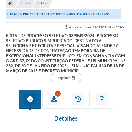
Editais
Editais
Prefeitura
EDITAL DE PROCESSO SELETIVO 03/SMS/2024- PROCESSO SELETIVO
Secretarias
PÚBLICO SIMPLIFICADO, DESTINADO A SELECIONAR E...
Atualizado em: 14/03/2024 às 11h57
Notícias
EDITAL DE PROCESSO SELETIVO 03/SMS/2024- PROCESSO
SELETIVO PÚBLICO SIMPLIFICADO, DESTINADO A
Transparência
SELECIONAR E RECRUTAR PESSOAL, VISANDO ATENDER À
NECESSIDADE DE CONTRATAÇÃO TEMPORÁRIA DE
Ouvidoria
EXCEPCIONAL INTERESSE PÚBLICO, EM CONSONÂNCIA COM
O ART. 37, IX DA CONSTITUIÇÃO FEDERAL E LEI MUNICIPAL Nº
232, DE 20 DE JANEIRO DE 2005 , LEI MUNICIPAL 430 DE 18 DE
Galeria de Fotos
MARÇO DE 2015 E DECRETO MUNICIP
Contratos
Imprimir
Audiências Públicas
1
Arquivos para Download
Carta de Serviços
Detalhes
Turismo