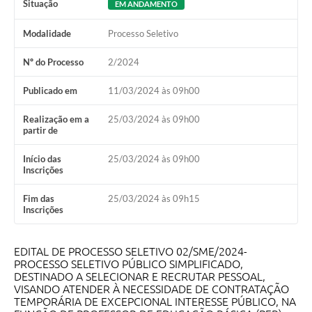
Situação
EM ANDAMENTO
Obras
Modalidade
Processo Seletivo
Galeria de Vídeos
Projetos
Nº do Processo
2/2024
Contas Públicas
Publicado em
11/03/2024 às 09h00
Legislação
Realização em a
25/03/2024 às 09h00
partir de
Editais
Início das
25/03/2024 às 09h00
Inscrições
Links
Serviços Online
Fim das
25/03/2024 às 09h15
Inscrições
Telefones Úteis
EDITAL DE PROCESSO SELETIVO 02/SME/2024-
Enquete
PROCESSO SELETIVO PÚBLICO SIMPLIFICADO,
DESTINADO A SELECIONAR E RECRUTAR PESSOAL,
Jornal
VISANDO ATENDER À NECESSIDADE DE CONTRATAÇÃO
TEMPORÁRIA DE EXCEPCIONAL INTERESSE PÚBLICO, NA
Agenda