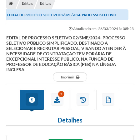
Editais
Editais
Prefeitura
EDITAL DE PROCESSO SELETIVO 02/SME/2024- PROCESSO SELETIVO
Secretarias
PÚBLICO SIMPLIFICADO, DESTINADO A SELECIONAR E...
Atualizado em: 26/03/2024 às 08h23
Notícias
EDITAL DE PROCESSO SELETIVO 02/SME/2024- PROCESSO
SELETIVO PÚBLICO SIMPLIFICADO, DESTINADO A
Transparência
SELECIONAR E RECRUTAR PESSOAL, VISANDO ATENDER À
NECESSIDADE DE CONTRATAÇÃO TEMPORÁRIA DE
Ouvidoria
EXCEPCIONAL INTERESSE PÚBLICO, NA FUNÇÃO DE
PROFESSOR DE EDUCAÇÃO BÁSICA (PEB) NA LÍNGUA
INGLESA.
Galeria de Fotos
Imprimir
Contratos
Audiências Públicas
2
Arquivos para Download
Detalhes
Carta de Serviços
Turismo