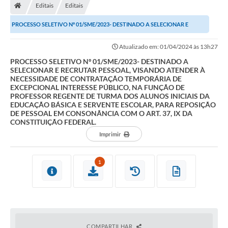
Editais
Editais
Prefeitura
PROCESSO SELETIVO Nº 01/SME/2023- DESTINADO A SELECIONAR E
Secretarias
RECRUTAR PESSOAL, VISANDO ATENDER À NECESSIDADE DE...
Atualizado em: 01/04/2024 às 13h27
Notícias
PROCESSO SELETIVO Nº 01/SME/2023- DESTINADO A
SELECIONAR E RECRUTAR PESSOAL, VISANDO ATENDER À
Transparência
NECESSIDADE DE CONTRATAÇÃO TEMPORÁRIA DE
EXCEPCIONAL INTERESSE PÚBLICO, NA FUNÇÃO DE
Ouvidoria
PROFESSOR REGENTE DE TURMA DOS ALUNOS INICIAIS DA
EDUCAÇÃO BÁSICA E SERVENTE ESCOLAR, PARA REPOSIÇÃO
DE PESSOAL EM CONSONÂNCIA COM O ART. 37, IX DA
Galeria de Fotos
CONSTITUIÇÃO FEDERAL.
Contratos
Imprimir
Audiências Públicas
1
Arquivos para Download
Carta de Serviços
Turismo
COMPARTILHAR