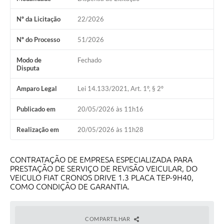
Obras
Nº da Licitação
22/2026
Galeria de Vídeos
Nº do Processo
51/2026
Projetos
Modo de
Fechado
Contas Públicas
Disputa
Legislação
Amparo Legal
Lei 14.133/2021, Art. 1º, § 2º
Editais
Publicado em
20/05/2026 às 11h16
Links
Realização em
20/05/2026 às 11h28
Serviços Online
CONTRATAÇÃO DE EMPRESA ESPECIALIZADA PARA
Telefones Úteis
PRESTAÇÃO DE SERVIÇO DE REVISÃO VEICULAR, DO
VEICULO FIAT CRONOS DRIVE 1.3 PLACA TEP-9H40,
Enquete
COMO CONDIÇÃO DE GARANTIA.
Jornal
COMPARTILHAR
Agenda