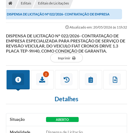
Editais
Editais de Licitações
Prefeitura
DISPENSA DE LICITAÇÃO N° 022/2026- CONTRATAÇÃO DE EMPRESA
Secretarias
ESPECIALIZADA PARA PRESTAÇÃO DE SERVIÇO DE REVISÃO...
Atualizado em: 20/05/2026 às 11h32
Notícias
DISPENSA DE LICITAÇÃO N° 022/2026- CONTRATAÇÃO DE
EMPRESA ESPECIALIZADA PARA PRESTAÇÃO DE SERVIÇO DE
Transparência
REVISÃO VEICULAR, DO VEICULO FIAT CRONOS DRIVE 1.3
PLACA TEP-9H40, COMO CONDIÇÃO DE GARANTIA.
Ouvidoria
Imprimir
Galeria de Fotos
2
Contratos
Audiências Públicas
Detalhes
Arquivos para Download
Carta de Serviços
Situação
ABERTO
Turismo
Modalidade
Dispensa de Licitação