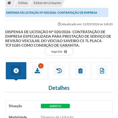
Editais
Editais de Licitações
Prefeitura
DISPENSA DE LICITAÇÃO N° 020/2026- CONTRATAÇÃO DE EMPRESA
Secretarias
ESPECIALIZADA PARA PRESTAÇÃO DE SERVIÇO DE REVISÃO...
Atualizado em: 12/05/2026 às 16h20
Notícias
DISPENSA DE LICITAÇÃO N° 020/2026- CONTRATAÇÃO DE
EMPRESA ESPECIALIZADA PARA PRESTAÇÃO DE SERVIÇO DE
Transparência
REVISÃO VEICULAR, DO VEICULO SAVEIRO CS TL PLACA
TCF1G85 COMO CONDIÇÃO DE GARANTIA.
Ouvidoria
Imprimir
Galeria de Fotos
2
Contratos
Audiências Públicas
Detalhes
Arquivos para Download
Carta de Serviços
Situação
ABERTO
Turismo
Modalidade
Dispensa de Licitação