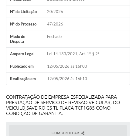
Obras
Nº da Licitação
20/2026
Galeria de Vídeos
Nº do Processo
47/2026
Projetos
Modo de
Fechado
Contas Públicas
Disputa
Legislação
Amparo Legal
Lei 14.133/2021, Art. 1º, § 2º
Editais
Publicado em
12/05/2026 às 16h00
Links
Realização em
12/05/2026 às 16h10
Serviços Online
CONTRATAÇÃO DE EMPRESA ESPECIALIZADA PARA
Telefones Úteis
PRESTAÇÃO DE SERVIÇO DE REVISÃO VEICULAR, DO
VEICULO SAVEIRO CS TL PLACA TCF1G85 COMO
Enquete
CONDIÇÃO DE GARANTIA.
Jornal
COMPARTILHAR
Agenda