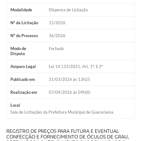
Obras
Modalidade
Dispensa de Licitação
Galeria de Vídeos
Nº da Licitação
15/2026
Projetos
Nº do Processo
36/2026
Contas Públicas
Modo de
Fechado
Legislação
Disputa
Editais
Amparo Legal
Lei 14.133/2021, Art. 1º, § 2º
Links
Publicado em
31/03/2026 às 13h25
Serviços Online
Realização em
07/04/2026 às 09h00
Telefones Úteis
Local
Sala de Licitações da Prefeitura Municipal de Guaraciama.
Enquete
Jornal
REGISTRO DE PREÇOS PARA FUTURA E EVENTUAL
CONFECÇÃO E FORNECIMENTO DE ÓCULOS DE GRAU,
Agenda