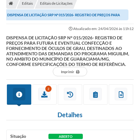
Editais
Editais de Licitações
Prefeitura
DISPENSA DE LICITAÇÃO SRP N° 015/2026- REGISTRO DE PREÇOS PARA
Secretarias
FUTURA E EVENTUAL CONFECÇÃO E FORNECIMENTO DE...
Atualizado em: 24/04/2026 às 11h12
Notícias
DISPENSA DE LICITAÇÃO SRP N° 015/2026- REGISTRO DE
PREÇOS PARA FUTURA E EVENTUAL CONFECÇÃO E
Transparência
FORNECIMENTO DE ÓCULOS DE GRAU, DESTINADOS AO
ATENDIMENTO DAS DEMANDAS DO PROGRAMA MIGUILIM,
Ouvidoria
NO AMBITO DO MUNICÍPIO DE GUARACIAMA/MG,
CONFORME ESPECIFICAÇÕES DO TERMO DE REFERÊNCIA.
Galeria de Fotos
Imprimir
Contratos
2
Audiências Públicas
Arquivos para Download
Detalhes
Carta de Serviços
Turismo
Situação
ABERTO