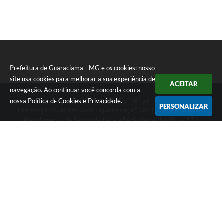
Prefeitura de Guaraciama - MG e os cookies: nosso
site usa cookies para melhorar a sua experiência de
ACEITAR
navegação. Ao continuar você concorda com a
Telefone: (38) 3251-8157
nossa
Política de Cookies
e
Privacidade
.
PERSONALIZAR
Endereço: Av. Maria José Figueiredo, n° 307 | CEP: 39397-000
Atendimento de Segunda-feira a Sexta-feira das 8h às 17h.
CNPJ: 01.612.549/0001-08
Prefeitura de Guaraciama - MG
Versão do Sistema:
3.5.3 - 19/06/2026
Portal atualizado em:
07/08/2026 16:02
Dados Abertos
Copyright Instar - 2006-2026. Todos os direitos reservados -