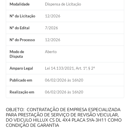
Obras
Modalidade
Dispensa de Licitação
Galeria de Vídeos
Nº da Licitação
12/2026
Projetos
Nº do Edital
7/2026
Contas Públicas
Nº do Processo
12/2026
Legislação
Modo de
Aberto
Disputa
Editais
Amparo Legal
Lei 14.133/2021, Art. 1º, § 2º
Links
Publicado em
06/02/2026 às 16h20
Serviços Online
Realização em
06/02/2026 às 16h20
Telefones Úteis
Enquete
OBJETO: CONTRATAÇÃO DE EMPRESA ESPECIALIZADA
PARA PRESTAÇÃO DE SERVIÇO DE REVISÃO VEICULAR,
Jornal
DO VEICULO HILLUX CS DL 4X4 PLACA SYA-3H11 COMO
CONDIÇÃO DE GARANTIA
Agenda