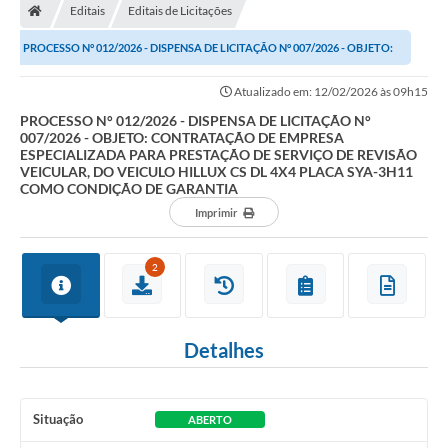
Editais
Editais de Licitações
Prefeitura
PROCESSO N° 012/2026 - DISPENSA DE LICITAÇÃO N° 007/2026 - OBJETO:
Secretarias
CONTRATAÇÃO DE EMPRESA ESPECIALIZADA PARA...
Atualizado em: 12/02/2026 às 09h15
Notícias
PROCESSO N° 012/2026 - DISPENSA DE LICITAÇÃO N°
007/2026 - OBJETO: CONTRATAÇÃO DE EMPRESA
Transparência
ESPECIALIZADA PARA PRESTAÇÃO DE SERVIÇO DE REVISÃO
VEICULAR, DO VEICULO HILLUX CS DL 4X4 PLACA SYA-3H11
Ouvidoria
COMO CONDIÇÃO DE GARANTIA
Imprimir
Galeria de Fotos
Contratos
2
Audiências Públicas
Arquivos para Download
Detalhes
Carta de Serviços
Situação
Turismo
ABERTO