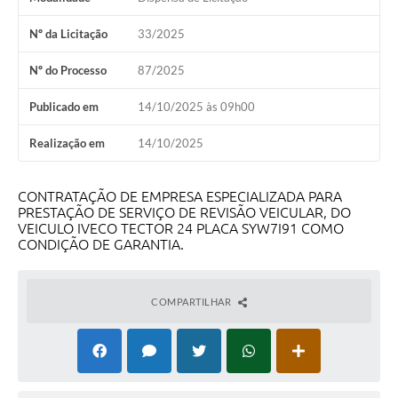
Obras
Nº da Licitação
33/2025
Galeria de Vídeos
Nº do Processo
87/2025
Projetos
Publicado em
14/10/2025 às 09h00
Contas Públicas
Realização em
14/10/2025
Legislação
Editais
CONTRATAÇÃO DE EMPRESA ESPECIALIZADA PARA
PRESTAÇÃO DE SERVIÇO DE REVISÃO VEICULAR, DO
Links
VEICULO IVECO TECTOR 24 PLACA SYW7I91 COMO
CONDIÇÃO DE GARANTIA.
Serviços Online
Telefones Úteis
COMPARTILHAR
Enquete
Jornal
Agenda