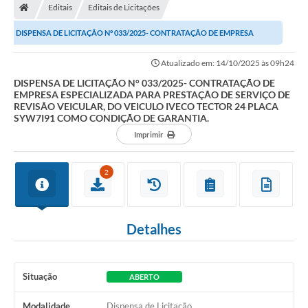
Editais
Editais de Licitações
Prefeitura
DISPENSA DE LICITAÇÃO N° 033/2025- CONTRATAÇÃO DE EMPRESA
Secretarias
ESPECIALIZADA PARA PRESTAÇÃO DE SERVIÇO DE REVISÃO...
Atualizado em: 14/10/2025 às 09h24
Notícias
DISPENSA DE LICITAÇÃO N° 033/2025- CONTRATAÇÃO DE
EMPRESA ESPECIALIZADA PARA PRESTAÇÃO DE SERVIÇO DE
Transparência
REVISÃO VEICULAR, DO VEICULO IVECO TECTOR 24 PLACA
SYW7I91 COMO CONDIÇÃO DE GARANTIA.
Ouvidoria
Imprimir
Galeria de Fotos
2
Contratos
Audiências Públicas
Detalhes
Arquivos para Download
Carta de Serviços
Situação
ABERTO
Turismo
Modalidade
Dispensa de Licitação