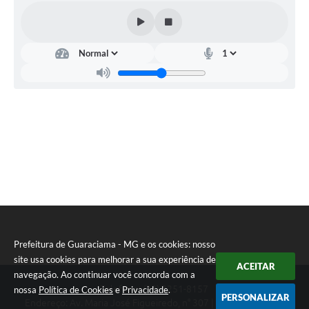
SIC
Diário Oficial
Contato
Prefeitura de Guaraciama - MG e os cookies: nosso
site usa cookies para melhorar a sua experiência de
ACEITAR
navegação. Ao continuar você concorda com a
Telefone: (38) 3251-8157
nossa
Política de Cookies
e
Privacidade
.
PERSONALIZAR
Endereço: Av. Maria José Figueiredo, n° 307 | CEP: 39397-000