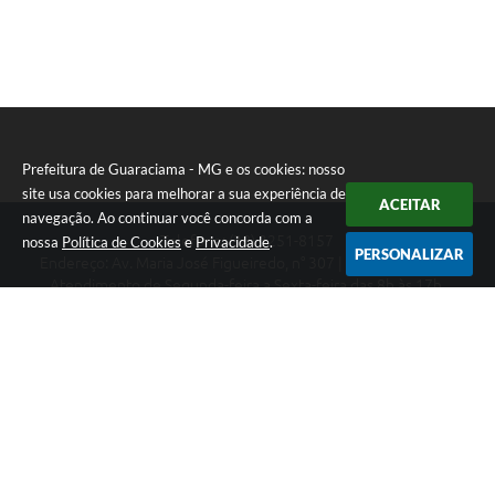
Prefeitura de Guaraciama - MG e os cookies: nosso
site usa cookies para melhorar a sua experiência de
ACEITAR
navegação. Ao continuar você concorda com a
Telefone: (38) 3251-8157
nossa
Política de Cookies
e
Privacidade
.
PERSONALIZAR
Endereço: Av. Maria José Figueiredo, n° 307 | CEP: 39397-000
Atendimento de Segunda-feira a Sexta-feira das 8h às 17h.
CNPJ: 01.612.549/0001-08
Prefeitura de Guaraciama - MG
Versão do Sistema:
3.5.3 - 19/06/2026
Portal atualizado em:
07/08/2026 16:02
Dados Abertos