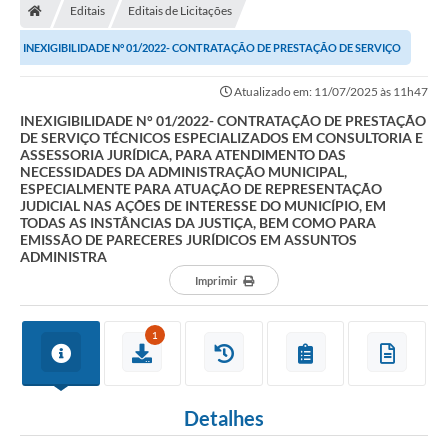
Editais
Editais de Licitações
Prefeitura
INEXIGIBILIDADE N° 01/2022- CONTRATAÇÃO DE PRESTAÇÃO DE SERVIÇO
Secretarias
TÉCNICOS ESPECIALIZADOS EM CONSULTORIA E...
Atualizado em: 11/07/2025 às 11h47
Notícias
INEXIGIBILIDADE N° 01/2022- CONTRATAÇÃO DE PRESTAÇÃO
DE SERVIÇO TÉCNICOS ESPECIALIZADOS EM CONSULTORIA E
Transparência
ASSESSORIA JURÍDICA, PARA ATENDIMENTO DAS
NECESSIDADES DA ADMINISTRAÇÃO MUNICIPAL,
Ouvidoria
ESPECIALMENTE PARA ATUAÇÃO DE REPRESENTAÇÃO
JUDICIAL NAS AÇÕES DE INTERESSE DO MUNICÍPIO, EM
TODAS AS INSTÂNCIAS DA JUSTIÇA, BEM COMO PARA
Galeria de Fotos
EMISSÃO DE PARECERES JURÍDICOS EM ASSUNTOS
ADMINISTRA
Contratos
Imprimir
Audiências Públicas
1
Arquivos para Download
Carta de Serviços
Detalhes
Turismo