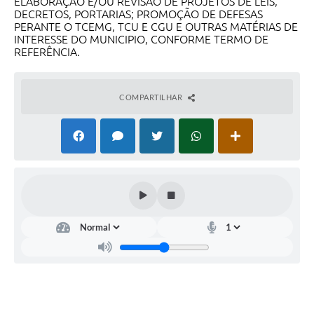
ELABORAÇÃO E/OU REVISÃO DE PROJETOS DE LEIS,
DECRETOS, PORTARIAS; PROMOÇÃO DE DEFESAS
SIC
PERANTE O TCEMG, TCU E CGU E OUTRAS MATÉRIAS DE
INTERESSE DO MUNICIPIO, CONFORME TERMO DE
Diário Oficial
REFERÊNCIA.
Contato
COMPARTILHAR