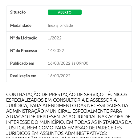
Obras
Situação
ABERTO
Galeria de Vídeos
Modalidade
Inexigibilidade
Projetos
Nº da Licitação
1/2022
Contas Públicas
Nº do Processo
14/2022
Legislação
Publicado em
16/03/2022 às 09h00
Editais
Links
Realização em
16/03/2022
Serviços Online
CONTRATAÇÃO DE PRESTAÇÃO DE SERVIÇO TÉCNICOS
ESPECIALIZADOS EM CONSULTORIA E ASSESSORIA
Telefones Úteis
JURÍDICA, PARA ATENDIMENTO DAS NECESSIDADES DA
ADMINISTRAÇÃO MUNICIPAL, ESPECIALMENTE PARA
Enquete
ATUAÇÃO DE REPRESENTAÇÃO JUDICIAL NAS AÇÕES DE
INTERESSE DO MUNICÍPIO, EM TODAS AS INSTÂNCIAS DA
Jornal
JUSTIÇA, BEM COMO PARA EMISSÃO DE PARECERES
JURÍDICOS EM ASSUNTOS ADMINISTRATIVOS;
Agenda