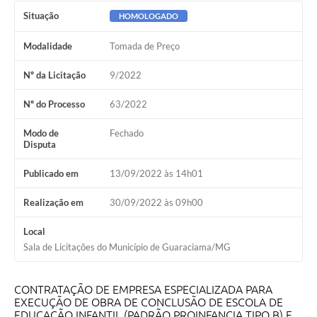
Obras
Situação
HOMOLOGADO
Galeria de Vídeos
Modalidade
Tomada de Preço
Projetos
Nº da Licitação
9/2022
Contas Públicas
Nº do Processo
63/2022
Legislação
Modo de
Fechado
Disputa
Editais
Publicado em
13/09/2022 às 14h01
Links
Serviços Online
Realização em
30/09/2022 às 09h00
Telefones Úteis
Local
Sala de Licitações do Município de Guaraciama/MG
Enquete
Jornal
CONTRATAÇÃO DE EMPRESA ESPECIALIZADA PARA
EXECUÇÃO DE OBRA DE CONCLUSÃO DE ESCOLA DE
Agenda
EDUCAÇÃO INFANTIL (PADRÃO PROINFANCIA TIPO B) E