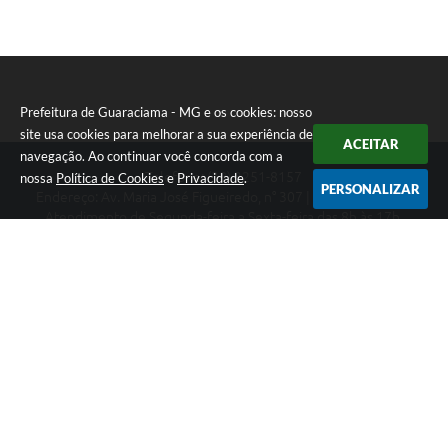
Prefeitura de Guaraciama - MG e os cookies: nosso
site usa cookies para melhorar a sua experiência de
ACEITAR
navegação. Ao continuar você concorda com a
Telefone: (38) 3251-8157
nossa
Política de Cookies
e
Privacidade
.
PERSONALIZAR
Endereço: Av. Maria José Figueiredo, n° 307 | CEP: 39397-000
Atendimento de Segunda-feira a Sexta-feira das 8h às 17h.
CNPJ: 01.612.549/0001-08
Prefeitura de Guaraciama - MG
Versão do Sistema:
3.5.3 - 19/06/2026
Portal atualizado em:
06/08/2026 14:28
Dados Abertos
Copyright Instar - 2006-2026. Todos os direitos reservados -
Instar Tecnologia