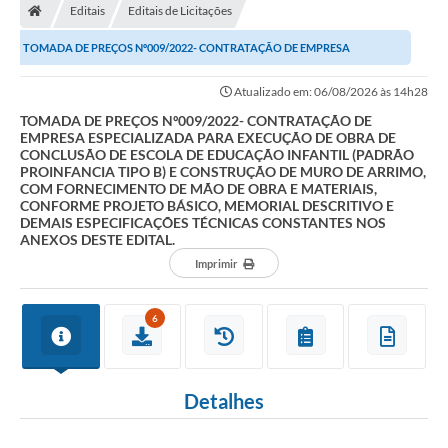
Editais
Editais de Licitações
Prefeitura
TOMADA DE PREÇOS Nº009/2022- CONTRATAÇÃO DE EMPRESA
Secretarias
ESPECIALIZADA PARA EXECUÇÃO DE OBRA DE CONCLUSÃO DE...
Atualizado em: 06/08/2026 às 14h28
Notícias
TOMADA DE PREÇOS Nº009/2022- CONTRATAÇÃO DE
EMPRESA ESPECIALIZADA PARA EXECUÇÃO DE OBRA DE
Transparência
CONCLUSÃO DE ESCOLA DE EDUCAÇÃO INFANTIL (PADRÃO
PROINFANCIA TIPO B) E CONSTRUÇÃO DE MURO DE ARRIMO,
Ouvidoria
COM FORNECIMENTO DE MÃO DE OBRA E MATERIAIS,
CONFORME PROJETO BÁSICO, MEMORIAL DESCRITIVO E
DEMAIS ESPECIFICAÇÕES TÉCNICAS CONSTANTES NOS
Galeria de Fotos
ANEXOS DESTE EDITAL.
Contratos
Imprimir
Audiências Públicas
6
Arquivos para Download
Carta de Serviços
Detalhes
Turismo