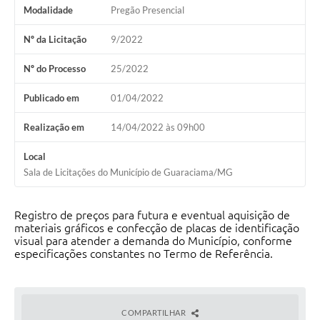
Obras
Modalidade
Pregão Presencial
Galeria de Vídeos
Nº da Licitação
9/2022
Projetos
Nº do Processo
25/2022
Contas Públicas
Publicado em
01/04/2022
Legislação
Realização em
14/04/2022 às 09h00
Editais
Local
Sala de Licitações do Município de Guaraciama/MG
Links
Serviços Online
Registro de preços para futura e eventual aquisição de
materiais gráficos e confecção de placas de identificação
Telefones Úteis
visual para atender a demanda do Município, conforme
especificações constantes no Termo de Referência.
Enquete
Jornal
COMPARTILHAR
Agenda