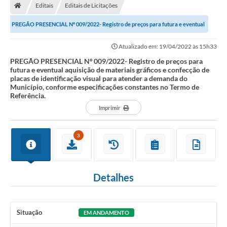
Editais
Editais de Licitações
Prefeitura
PREGÃO PRESENCIAL Nº 009/2022- Registro de preços para futura e eventual
Secretarias
aquisição de materiais gráficos e...
Atualizado em: 19/04/2022 às 15h33
Notícias
PREGÃO PRESENCIAL Nº 009/2022- Registro de preços para
futura e eventual aquisição de materiais gráficos e confecção de
Transparência
placas de identificação visual para atender a demanda do
Município, conforme especificações constantes no Termo de
Ouvidoria
Referência.
Imprimir
Galeria de Fotos
Contratos
3
Audiências Públicas
Arquivos para Download
Detalhes
Carta de Serviços
Situação
Turismo
EM ANDAMENTO