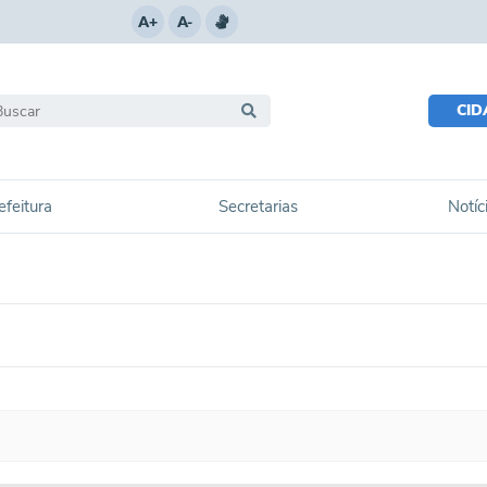
A+
A-
CI
efeitura
Secretarias
Notíc