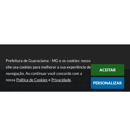
Prefeitura de Guaraciama - MG e os cookies: nosso
site usa cookies para melhorar a sua experiência de
ACEITAR
navegação. Ao continuar você concorda com a
Telefone: (38) 3251-8157
nossa
Política de Cookies
e
Privacidade
.
PERSONALIZAR
Endereço: Av. Maria José Figueiredo, n° 307 | CEP: 39397-000
Atendimento de Segunda-feira a Sexta-feira das 8h às 17h.
CNPJ: 01.612.549/0001-08
Prefeitura de Guaraciama - MG
Versão do Sistema:
3.5.3 - 19/06/2026
Portal atualizado em:
06/08/2026 14:28
Dados Abertos