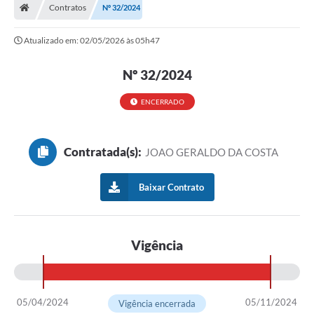
Contratos
Nº 32/2024
Prefeitura
Atualizado em: 02/05/2026 às 05h47
Secretarias
Nº 32/2024
Notícias
Transparência
ENCERRADO
Ouvidoria
Contratada(s):
JOAO GERALDO DA COSTA
Galeria de Fotos
Contratos
Baixar Contrato
Audiências Públicas
Arquivos para Download
Vigência
Carta de Serviços
Turismo
05/04/2024
05/11/2024
Vigência encerrada