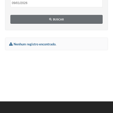
Obras
Galeria de Vídeos
BUSCAR
Projetos
Contas Públicas
Legislação
Nenhum registro encontrado.
Editais
Links
Serviços Online
Telefones Úteis
Enquete
Jornal
Agenda