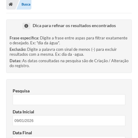
Busca
Prefeitura
Secretarias
Dica para refinar os resultados encontrados
Notícias
Frase específica:
Digite a frase entre aspas para filtrar exatamente
o desejado. Ex: "dia da água".
Transparência
Exclusão:
Digite a palavra com sinal de menos (-) para excluir
resultados com a mesma. Ex: dia da -agua.
Ouvidoria
Datas:
As datas consultadas na pesquisa são de Criação / Alteração
do registro.
Galeria de Fotos
Contratos
Pesquisa
Audiências Públicas
Arquivos para Download
Data Inicial
Carta de Serviços
Turismo
Data Final