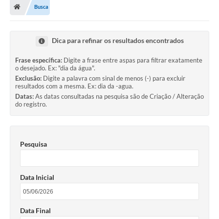
Busca
Prefeitura
Secretarias
Dica para refinar os resultados encontrados
Notícias
Frase específica:
Digite a frase entre aspas para filtrar exatamente
o desejado. Ex: "dia da água".
Transparência
Exclusão:
Digite a palavra com sinal de menos (-) para excluir
resultados com a mesma. Ex: dia da -agua.
Ouvidoria
Datas:
As datas consultadas na pesquisa são de Criação / Alteração
do registro.
Galeria de Fotos
Contratos
Pesquisa
Audiências Públicas
Arquivos para Download
Data Inicial
Carta de Serviços
Turismo
Data Final