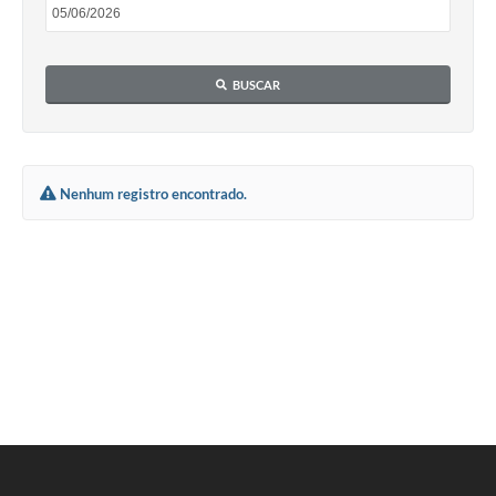
Obras
Galeria de Vídeos
BUSCAR
Projetos
Contas Públicas
Legislação
Nenhum registro encontrado.
Editais
Links
Serviços Online
Telefones Úteis
Enquete
Jornal
Agenda